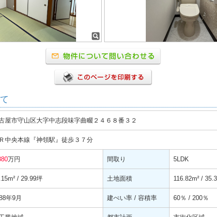
て
古屋市守山区大字中志段味字曲畷２４６８番３２
Ｒ中央本線『神領駅』徒歩３７分
880
万円
間取り
5LDK
.15
m²
/ 29.99坪
土地面積
116.82
m²
/ 35.
988年9月
建ぺい率 / 容積率
60％ / 200％