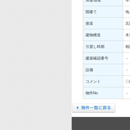
用途地域
準
階建て
地
接道
北
建物構造
木
引渡し時期
相
建築確認番号
-
設備
-
コメント
◇
物件No
-