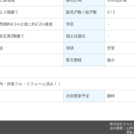
工業地域
都市計画
市街化区域
上２階建て
販売戸数 / 総戸数
1 / 1
西側約4.1ｍ公道に約2.2ｍ接道
学区
-
造瓦葺2階建て
国土法届出
-
談
現状
空室
取引態様
媒介
内・外装フル・リフォーム済み！！
次回更新予定
随時
株式会社エルエ
会社概要
｜
お問
買取